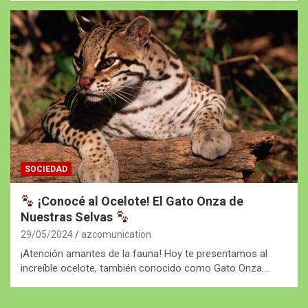
SOCIEDAD
¡Conocé al Ocelote! El Gato Onza de
Nuestras Selvas
29/05/2024
azcomunication
¡Atención amantes de la fauna! Hoy te presentamos al
increíble ocelote, también conocido como Gato Onza.…