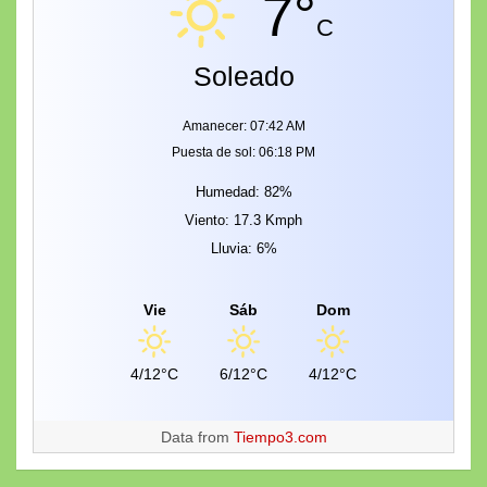
7°
C
Soleado
Amanecer: 07:42 AM
Puesta de sol: 06:18 PM
Humedad: 82%
Viento: 17.3 Kmph
Lluvia: 6%
Vie
Sáb
Dom
4/12°C
6/12°C
4/12°C
Data from
Tiempo3.com