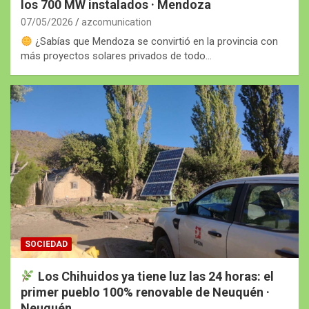
los 700 MW instalados · Mendoza
07/05/2026
azcomunication
¿Sabías que Mendoza se convirtió en la provincia con
más proyectos solares privados de todo…
SOCIEDAD
Los Chihuidos ya tiene luz las 24 horas: el
primer pueblo 100% renovable de Neuquén ·
Neuquén