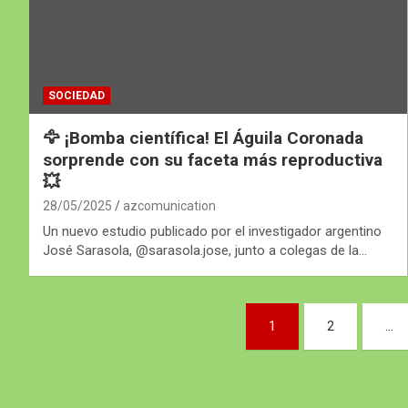
SOCIEDAD
🦅 ¡Bomba científica! El Águila Coronada
sorprende con su faceta más reproductiva
💥
28/05/2025
azcomunication
Un nuevo estudio publicado por el investigador argentino
José Sarasola, @sarasola.jose, junto a colegas de la…
Paginación
1
2
…
de
entradas