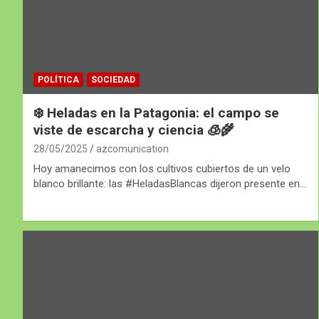
POLÍTICA
SOCIEDAD
❄️ Heladas en la Patagonia: el campo se
viste de escarcha y ciencia 🧊🌾
28/05/2025
azcomunication
Hoy amanecimos con los cultivos cubiertos de un velo
blanco brillante: las #HeladasBlancas dijeron presente en…