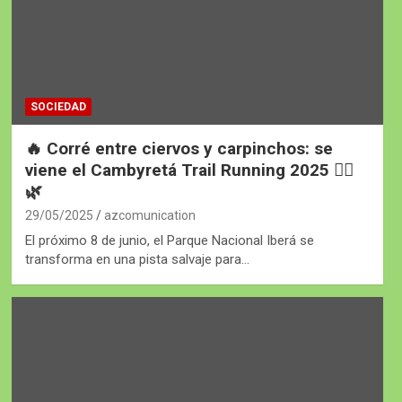
SOCIEDAD
🔥 Corré entre ciervos y carpinchos: se
viene el Cambyretá Trail Running 2025 🏃‍♀️
🌿
29/05/2025
azcomunication
El próximo 8 de junio, el Parque Nacional Iberá se
transforma en una pista salvaje para…