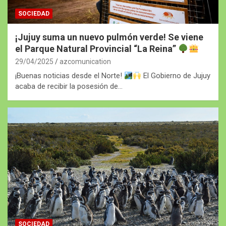
SOCIEDAD
¡Jujuy suma un nuevo pulmón verde! Se viene
el Parque Natural Provincial “La Reina”
29/04/2025
azcomunication
¡Buenas noticias desde el Norte!
El Gobierno de Jujuy
acaba de recibir la posesión de…
SOCIEDAD