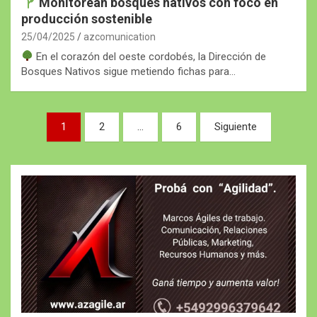
Monitorean bosques nativos con foco en
producción sostenible
25/04/2025
azcomunication
En el corazón del oeste cordobés, la Dirección de
Bosques Nativos sigue metiendo fichas para…
Paginación
1
2
…
6
Siguiente
de
entradas