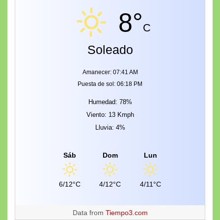
8°
C
Soleado
Amanecer: 07:41 AM
Puesta de sol: 06:18 PM
Humedad: 78%
Viento: 13 Kmph
Lluvia: 4%
Sáb
Dom
Lun
6/12°C
4/12°C
4/11°C
Data from
Tiempo3.com