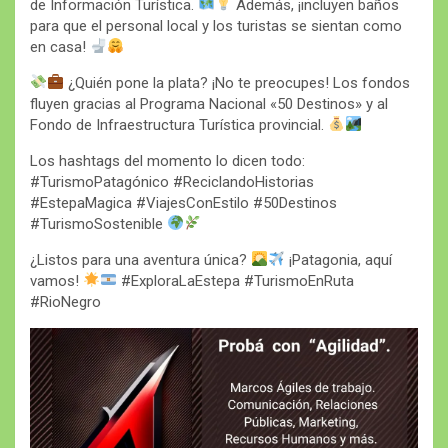
de Información Turística.
Además, ¡incluyen baños
para que el personal local y los turistas se sientan como
en casa!
¿Quién pone la plata? ¡No te preocupes! Los fondos
fluyen gracias al Programa Nacional «50 Destinos» y al
Fondo de Infraestructura Turística provincial.
Los hashtags del momento lo dicen todo:
#TurismoPatagónico #ReciclandoHistorias
#EstepaMagica #ViajesConEstilo #50Destinos
#TurismoSostenible
¿Listos para una aventura única?
¡Patagonia, aquí
vamos!
#ExploraLaEstepa #TurismoEnRuta
#RioNegro