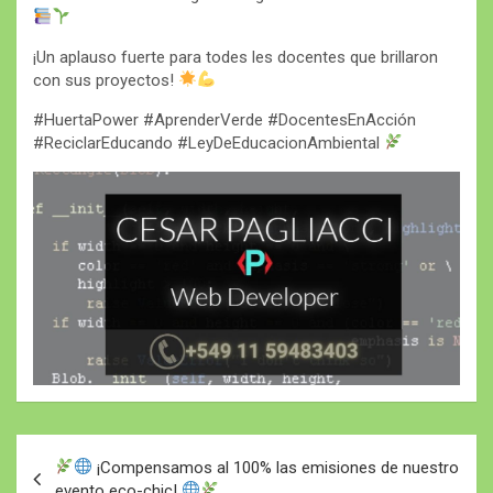
¡Un aplauso fuerte para todes les docentes que brillaron
con sus proyectos!
#HuertaPower #AprenderVerde #DocentesEnAcción
#ReciclarEducando #LeyDeEducacionAmbiental
Navegación
¡Compensamos al 100% las emisiones de nuestro
de
evento eco-chic!