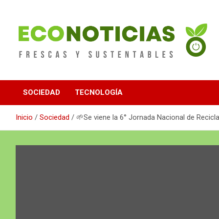
Saltar
al
contenido
Noticias Frescas y sustentables
Econoticias
SOCIEDAD
TECNOLOGÍA
Inicio
Sociedad
🌱Se viene la 6° Jornada Nacional de Recicla