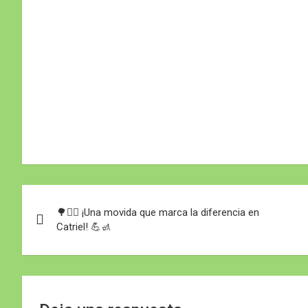
Navegación
🌳👷‍♀️ ¡Una movida que marca la diferencia en
de
Catriel! 💪🚮
entradas