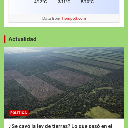
4/12°C
3/11°C
5/10°C
Data from
Tiempo3.com
Actualidad
POLÍTICA
¿Se cayó la ley de tierras? Lo que pasó en el