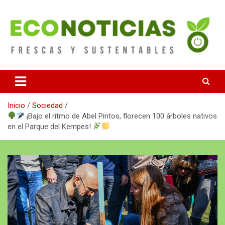
Saltar
al
contenido
Noticias Frescas y sustentables
Econoticias
Inicio
Sociedad
¡Bajo el ritmo de Abel Pintos, florecen 100 árboles nativos
en el Parque del Kempes!