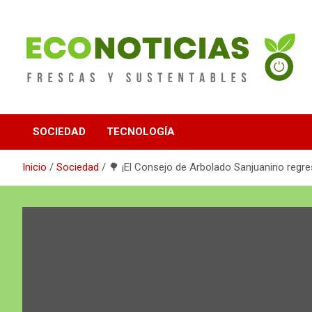
Saltar
al
contenido
Noticias Frescas y sustentables
Econoticias
SOCIEDAD
TECNOLOGÍA
Inicio
Sociedad
🌳 ¡El Consejo de Arbolado Sanjuanino regre