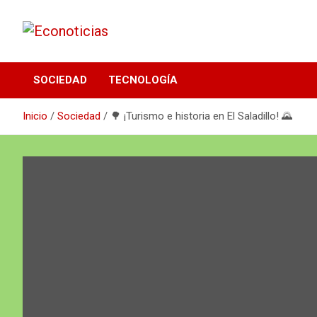
Saltar
al
contenido
Noticias Frescas y sustentables
Econoticias
SOCIEDAD
TECNOLOGÍA
Inicio
Sociedad
🌳 ¡Turismo e historia en El Saladillo! 🌄