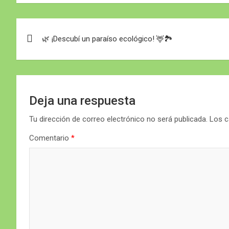
Navegación
🌿 ¡Descubí un paraíso ecológico! 🦌🏞️
de
entradas
Deja una respuesta
Tu dirección de correo electrónico no será publicada.
Los c
Comentario
*