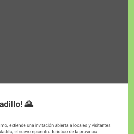
adillo! 🌄
mo, extiende una invitación abierta a locales y visitantes
dillo, el nuevo epicentro turístico de la provincia.