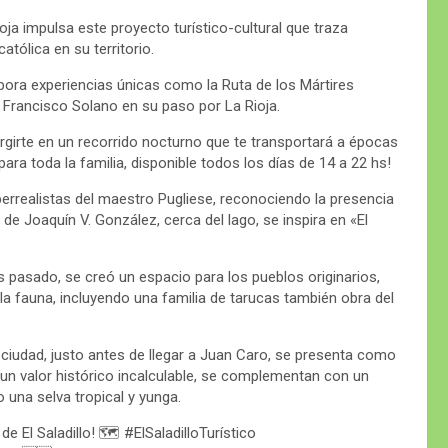
Rioja impulsa este proyecto turístico-cultural que traza
tólica en su territorio.
orpora experiencias únicas como la Ruta de los Mártires
Francisco Solano en su paso por La Rioja.
rgirte en un recorrido nocturno que te transportará a épocas
ara toda la familia, disponible todos los días de 14 a 22 hs!
perrealistas del maestro Pugliese, reconociendo la presencia
 de Joaquín V. González, cerca del lago, se inspira en «El
 pasado, se creó un espacio para los pueblos originarios,
la fauna, incluyendo una familia de tarucas también obra del
a ciudad, justo antes de llegar a Juan Caro, se presenta como
n un valor histórico incalculable, se complementan con un
 una selva tropical y yunga.
e El Saladillo! 🗺️ #ElSaladilloTurístico