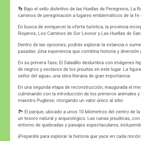
👣 Bajo el sello distintivo de las Huellas de Peregrinos, La 
caminos de peregrinación a lugares emblemáticos de la fe ca
En busca de enriquecer la oferta turística, la provincia inc
Riojanos, Los Caminos de Sor Leonor y Las Huellas de San 
Dentro de las opciones, podrás explorar la estancia o sume
pasadas. ¡Una experiencia que combina historia y diversión p
En su primera fase, El Saladillo deslumbra con imágenes hi
de negros y esclavos de los jesuitas en este lugar. La figura
señor del agua», una obra literaria de gran importancia.
En una segunda etapa de reconstrucción, inaugurada el mes
culminando con la introducción de los primeros animales y 
maestro Pugliese, otorgando un valor único al sitio.
🏞️ El parque, ubicado a unos 10 kilómetros del centro de l
un tesoro natural y arqueológico. Las ruinas jesuíticas, co
entorno de quebradas y paisajes espectaculares, incluyendo
¡Preparáte para explorar la historia que yace en cada rincón d