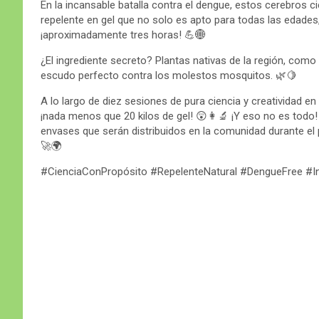
En la incansable batalla contra el dengue, estos cerebros c
repelente en gel que no solo es apto para todas las edade
¡aproximadamente tres horas! 💪🌐
¿El ingrediente secreto? Plantas nativas de la región, como 
escudo perfecto contra los molestos mosquitos. 🌿🍋
A lo largo de diez sesiones de pura ciencia y creatividad en
¡nada menos que 20 kilos de gel! 😲👩‍🔬 ¡Y eso no es todo!
envases que serán distribuidos en la comunidad durante el
🚀🌍
#CienciaConPropósito #RepelenteNatural #DengueFree #In