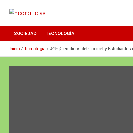
Saltar
al
contenido
Noticias Frescas y sustentables
Econoticias
SOCIEDAD
TECNOLOGÍA
Inicio
Tecnología
🌿✨ ¡Científicos del Conicet y Estudiante