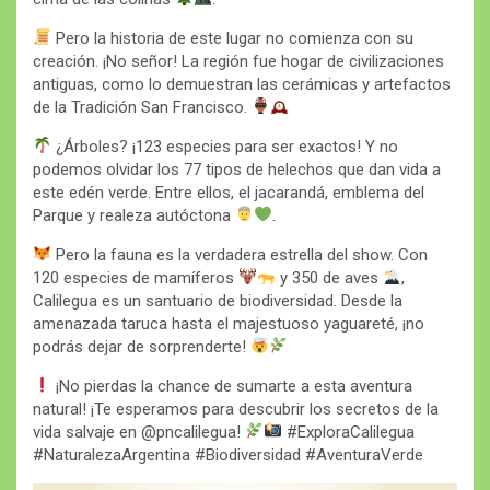
Pero la historia de este lugar no comienza con su
creación. ¡No señor! La región fue hogar de civilizaciones
antiguas, como lo demuestran las cerámicas y artefactos
de la Tradición San Francisco.
¿Árboles? ¡123 especies para ser exactos! Y no
podemos olvidar los 77 tipos de helechos que dan vida a
este edén verde. Entre ellos, el jacarandá, emblema del
Parque y realeza autóctona
.
Pero la fauna es la verdadera estrella del show. Con
120 especies de mamíferos
y 350 de aves
,
Calilegua es un santuario de biodiversidad. Desde la
amenazada taruca hasta el majestuoso yaguareté, ¡no
podrás dejar de sorprenderte!
¡No pierdas la chance de sumarte a esta aventura
natural! ¡Te esperamos para descubrir los secretos de la
vida salvaje en @pncalilegua!
#ExploraCalilegua
#NaturalezaArgentina #Biodiversidad #AventuraVerde