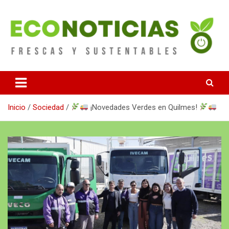
Saltar
al
contenido
Noticias Frescas y sustentables
Econoticias
Inicio
Sociedad
¡Novedades Verdes en Quilmes!