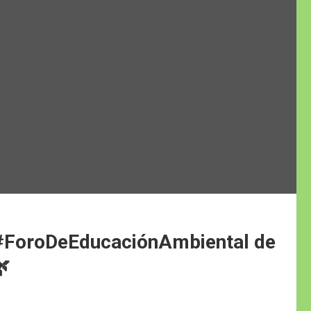
r #ForoDeEducaciónAmbiental de
🌿