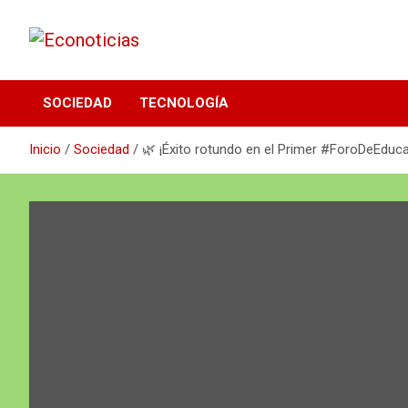
Saltar
al
contenido
Noticias Frescas y sustentables
Econoticias
SOCIEDAD
TECNOLOGÍA
Inicio
Sociedad
🌿 ¡Éxito rotundo en el Primer #ForoDeEduca