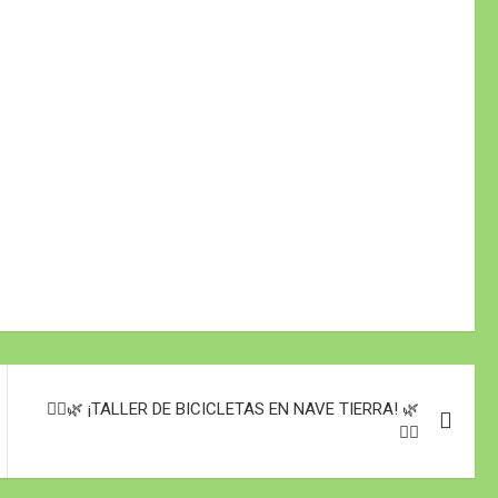
🚴‍♂️🌿 ¡TALLER DE BICICLETAS EN NAVE TIERRA! 🌿
🚴‍♀️