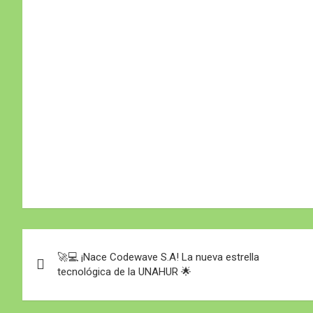
Navegación
🚀💻 ¡Nace Codewave S.A! La nueva estrella
de
tecnológica de la UNAHUR 🌟
entradas