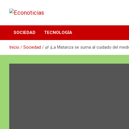
Saltar
al
contenido
Noticias Frescas y sustentables
Econoticias
SOCIEDAD
TECNOLOGÍA
Inicio
Sociedad
🌿 ¡La Matanza se suma al cuidado del med