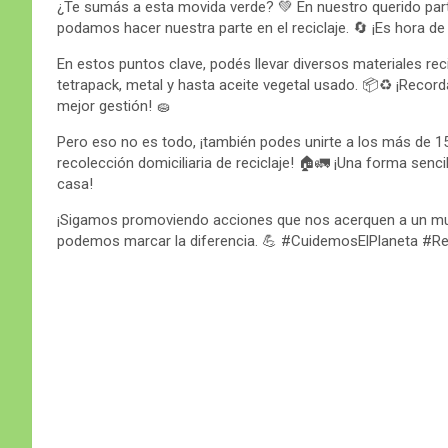
¿Te sumás a esta movida verde? 💚 En nuestro querido pa
podamos hacer nuestra parte en el reciclaje. 🔄 ¡Es hora de
En estos puntos clave, podés llevar diversos materiales reci
tetrapack, metal y hasta aceite vegetal usado. 📦♻️ ¡Recor
mejor gestión! 🧽
Pero eso no es todo, ¡también podes unirte a los más de 1
recolección domiciliaria de reciclaje! 🏠🚛 ¡Una forma senci
casa!
¡Sigamos promoviendo acciones que nos acerquen a un mun
podemos marcar la diferencia. 💪 #CuidemosElPlaneta #