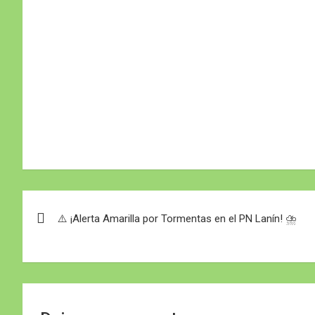
Navegación
⚠️ ¡Alerta Amarilla por Tormentas en el PN Lanín! ⛈️
de
entradas