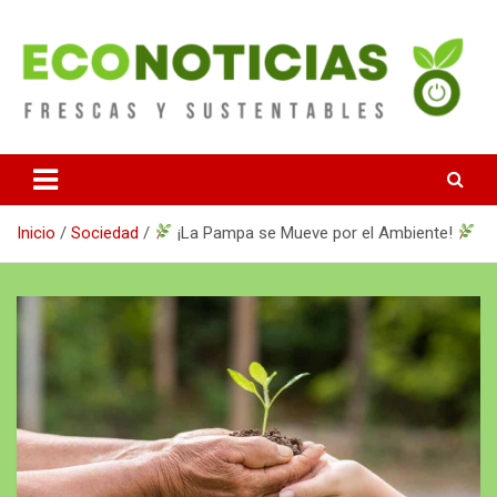
Saltar
al
contenido
Noticias Frescas y sustentables
Econoticias
Inicio
Sociedad
¡La Pampa se Mueve por el Ambiente!