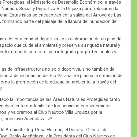
s Protegidas, el Ministerio de Desarrollo Económico, a través
Náutico, Social y Deportivo Villa Urquiza para trabajar en la
ena. Estas islas se encuentran en la salida del Arroyo de Las
 formando parte del paisaje de la llanura de inundación del
so de esta entidad deportiva en la elaboración de un plan de
spacio que cuide el ambiente y preserve su riqueza natural y
oyecto, creando una comisión integrada por profesionales y
as de infraestructura no solo deportiva, sino también de
llanura de inundación del Río Paraná. Se planea la creación de
í como la promoción de la educación ambiental a través del
🌿
tacó la importancia de las Áreas Naturales Protegidas tanto
ovechamiento sostenible de los servicios ecosistémicos.
s y valoramos al Club Náutico Villa Urquiza por la
», concluyó Aceñolaza. 🌱
 de Ambiente, Ing. Rosa Hojman; el Director General de
 Doc. Pablo Aceñolaza; y la Presidenta del Club Náutico de