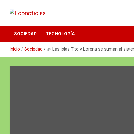
Saltar
al
contenido
Noticias Frescas y sustentables
Econoticias
SOCIEDAD
TECNOLOGÍA
Inicio
Sociedad
🌿 Las islas Tito y Lorena se suman al sist