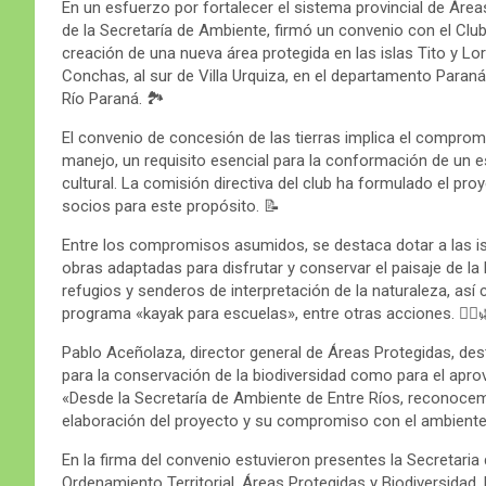
En un esfuerzo por fortalecer el sistema provincial de Área
de la Secretaría de Ambiente, firmó un convenio con el Club 
creación de una nueva área protegida en las islas Tito y Lor
Conchas, al sur de Villa Urquiza, en el departamento Paraná,
Río Paraná. 🏞️
El convenio de concesión de las tierras implica el compromi
manejo, un requisito esencial para la conformación de un e
cultural. La comisión directiva del club ha formulado el pr
socios para este propósito. 📝
Entre los compromisos asumidos, se destaca dotar a las isl
obras adaptadas para disfrutar y conservar el paisaje de la 
refugios y senderos de interpretación de la naturaleza, as
programa «kayak para escuelas», entre otras acciones. 🚣‍♂️
Pablo Aceñolaza, director general de Áreas Protegidas, des
para la conservación de la biodiversidad como para el apr
«Desde la Secretaría de Ambiente de Entre Ríos, reconocemo
elaboración del proyecto y su compromiso con el ambiente
En la firma del convenio estuvieron presentes la Secretaria
Ordenamiento Territorial, Áreas Protegidas y Biodiversidad,