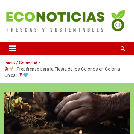
Saltar
al
contenido
Noticias Frescas y sustentables
Econoticias
Inicio
Sociedad
¡Prepárense para la Fiesta de los Colonos en Colonia
Chica!