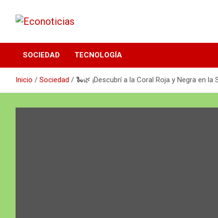
Saltar
al
contenido
Noticias Frescas y sustentables
Econoticias
SOCIEDAD
TECNOLOGÍA
Inicio
Sociedad
🐍🌿 ¡Descubrí a la Coral Roja y Negra en la