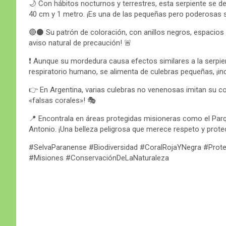
🌙 Con hábitos nocturnos y terrestres, esta serpiente se des
40 cm y 1 metro. ¡Es una de las pequeñas pero poderosas
🔴⚫ Su patrón de coloración, con anillos negros, espacios r
aviso natural de precaución! 🚨
❗ Aunque su mordedura causa efectos similares a la serpien
respiratorio humano, se alimenta de culebras pequeñas, ¡in
👉 En Argentina, varias culebras no venenosas imitan su 
«falsas corales»! 🎭
📍 Encontrala en áreas protegidas misioneras como el Parq
Antonio. ¡Una belleza peligrosa que merece respeto y prote
#SelvaParanense #Biodiversidad #CoralRojaYNegra #Prot
#Misiones #ConservaciónDeLaNaturaleza