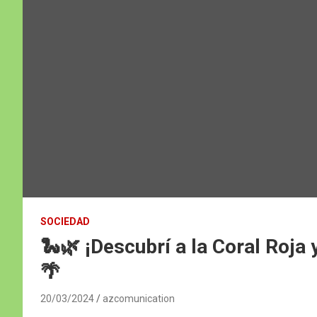
SOCIEDAD
🐍🌿 ¡Descubrí a la Coral Roja
🌴
20/03/2024
azcomunication