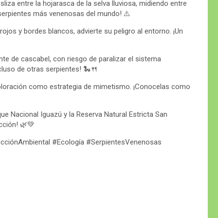
liza entre la hojarasca de la selva lluviosa, midiendo entre
 serpientes más venenosas del mundo! ⚠️
ojos y bordes blancos, advierte su peligro al entorno. ¡Un
te de cascabel, con riesgo de paralizar el sistema
cluso de otras serpientes! 🐍🍴
coloración como estrategia de mimetismo. ¡Conocelas como
ue Nacional Iguazú y la Reserva Natural Estricta San
cción! 🌿💚
ecciónAmbiental #Ecología #SerpientesVenenosas