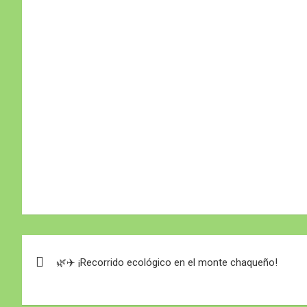
Navegación
🌿✈️ ¡Recorrido ecológico en el monte chaqueño!
de
entradas