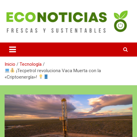
Saltar
al
contenido
Noticias Frescas y sustentables
Econoticias
Inicio
Tecnología
¡Tecpetrol revoluciona Vaca Muerta con la
«Criptoenergía»!