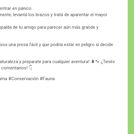
ntrar en pánico.
mente, levantá los brazos y tratá de aparentar el mayor
spalda de tu amigo para parecer aún más grande y
os una presa fácil y que podría estar en peligro si decide
turaleza y preparate para cualquier aventura! 🌲🐾 ¿Tenés
s comentarios! 👇
uma #Conservación #Fauna