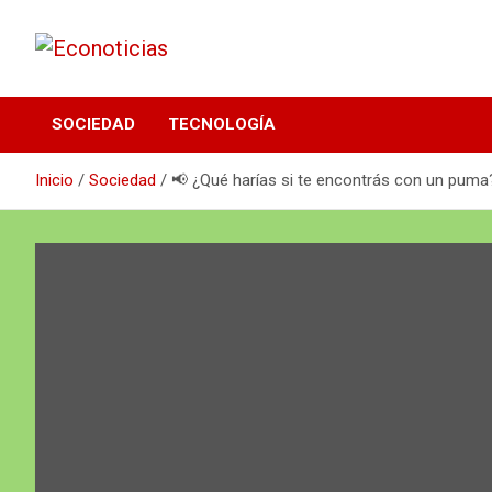
Saltar
al
contenido
Noticias Frescas y sustentables
Econoticias
SOCIEDAD
TECNOLOGÍA
Inicio
Sociedad
📢 ¿Qué harías si te encontrás con un puma