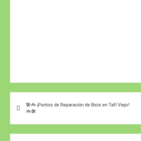
Navegación
🛠️🚲 ¡Puntos de Reparación de Bicis en Tafí Viejo!
de
🚲🛠️
entradas