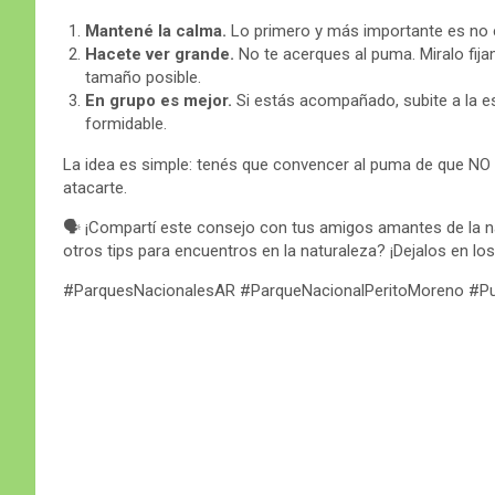
Mantené la calma.
Lo primero y más importante es no e
Hacete ver grande.
No te acerques al puma. Miralo fija
tamaño posible.
En grupo es mejor.
Si estás acompañado, subite a la e
formidable.
La idea es simple: tenés que convencer al puma de que NO s
atacarte.
🗣️ ¡Compartí este consejo con tus amigos amantes de la na
otros tips para encuentros en la naturaleza? ¡Dejalos en lo
#ParquesNacionalesAR #ParqueNacionalPeritoMoreno #P