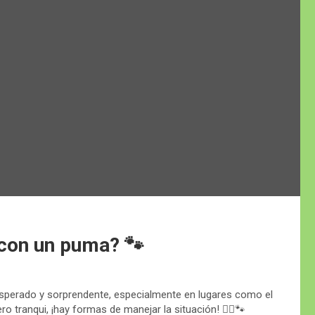
 con un puma? 🐾
esperado y sorprendente, especialmente en lugares como el
 tranqui, ¡hay formas de manejar la situación! 🚶‍♂️🐾