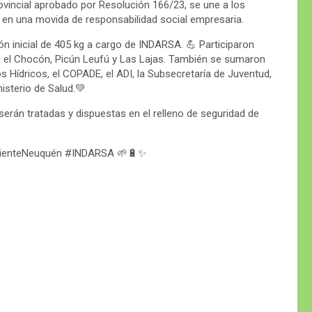
ovincial aprobado por Resolución 166/23, se une a los
en una movida de responsabilidad social empresaria.
ón inicial de 405 kg a cargo de INDARSA. 💪 Participaron
lla el Chocón, Picún Leufú y Las Lajas. También se sumaron
Hídricos, el COPADE, el ADI, la Subsecretaría de Juventud,
nisterio de Salud.💚
 serán tratadas y dispuestas en el relleno de seguridad de
ienteNeuquén #INDARSA 🌱🔋✨