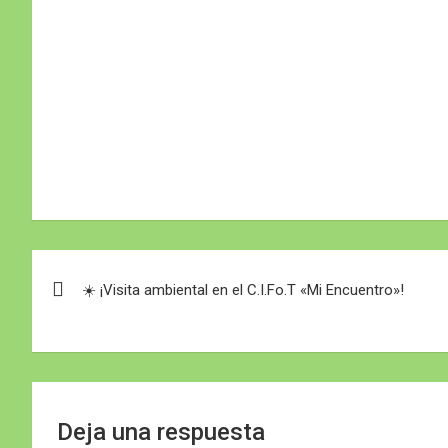
Navegación
☀️ ¡Visita ambiental en el C.I.Fo.T «Mi Encuentro»!
de
entradas
Deja una respuesta