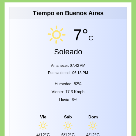
Tiempo en Buenos Aires
7°
C
Soleado
Amanecer: 07:42 AM
Puesta de sol: 06:18 PM
Humedad: 82%
Viento: 17.3 Kmph
Lluvia: 6%
Vie
Sáb
Dom
4/12°C
6/12°C
4/12°C