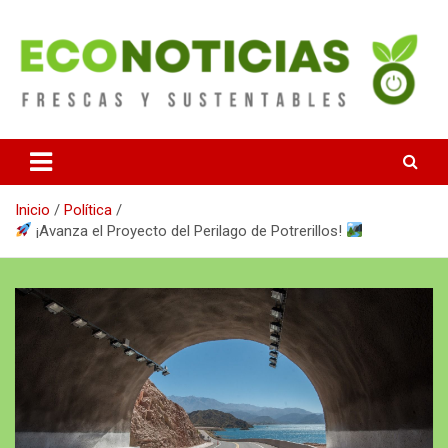
Saltar
al
contenido
Noticias Frescas y sustentables
Econoticias
Inicio
Política
¡Avanza el Proyecto del Perilago de Potrerillos!