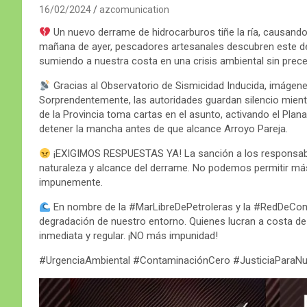
16/02/2024
azcomunication
Un nuevo derrame de hidrocarburos tiñe la ría, causando
mañana de ayer, pescadores artesanales descubren este de
sumiendo a nuestra costa en una crisis ambiental sin prec
Gracias al Observatorio de Sismicidad Inducida, imágenes 
Sorprendentemente, las autoridades guardan silencio mient
de la Provincia toma cartas en el asunto, activando el Pla
detener la mancha antes de que alcance Arroyo Pareja.
¡EXIGIMOS RESPUESTAS YA! La sanción a los responsable
naturaleza y alcance del derrame. No podemos permitir m
impunemente.
En nombre de la #MarLibreDePetroleras y la #RedDeComu
degradación de nuestro entorno. Quienes lucran a costa d
inmediata y regular. ¡NO más impunidad!
#UrgenciaAmbiental #ContaminaciónCero #JusticiaParaN