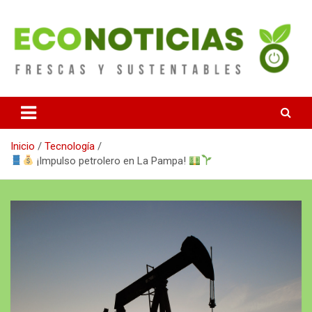
Saltar
al
contenido
Noticias Frescas y sustentables
Econoticias
Inicio
Tecnología
¡Impulso petrolero en La Pampa!