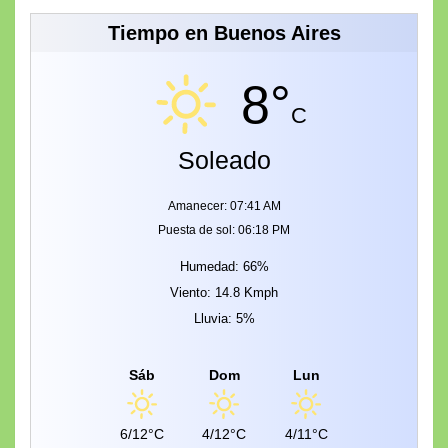
Tiempo en Buenos Aires
8°
C
Soleado
Amanecer: 07:41 AM
Puesta de sol: 06:18 PM
Humedad: 66%
Viento: 14.8 Kmph
Lluvia: 5%
Sáb
Dom
Lun
6/12°C
4/12°C
4/11°C