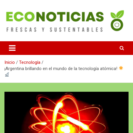
Saltar
al
contenido
Noticias Frescas y sustentables
Econoticias
Inicio
Tecnología
¡Argentina brillando en el mundo de la tecnología atómica!