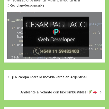
#FiscalizaciónAmbiental #CampañaAntártica
#ReciclajeResponsable
Navegación
¡La Pampa lidera la movida verde en Argentina!
de
entradas
¡Ambiente al volante con biocombustibles!