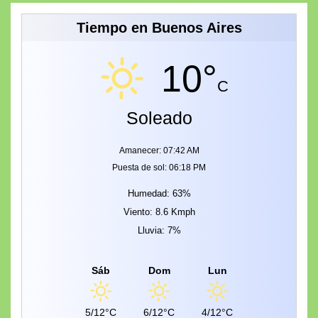
Tiempo en Buenos Aires
10°
C
Soleado
Amanecer: 07:42 AM
Puesta de sol: 06:18 PM
Humedad: 63%
Viento: 8.6 Kmph
Lluvia: 7%
Sáb
Dom
Lun
5/12°C
6/12°C
4/12°C